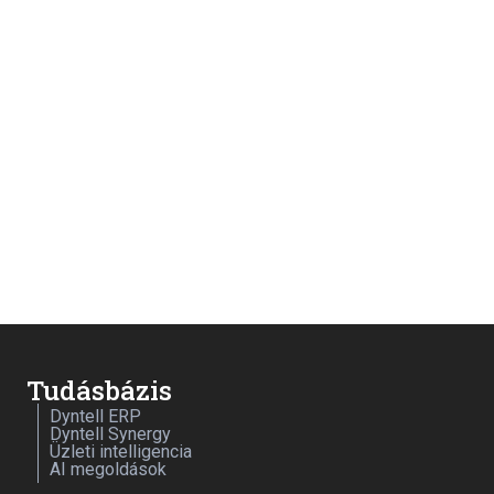
Tudásbázis
Dyntell ERP
Dyntell Synergy
Üzleti intelligencia
AI megoldások