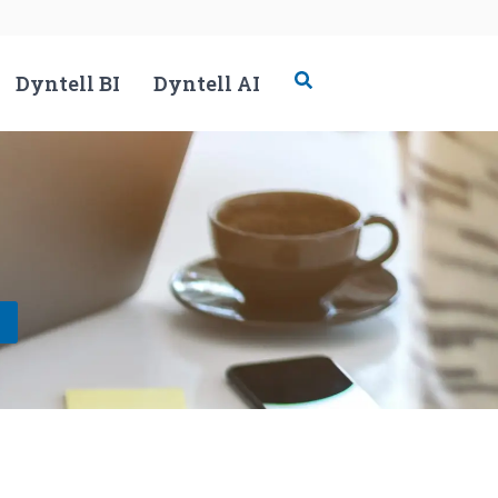
Dyntell BI
Dyntell AI