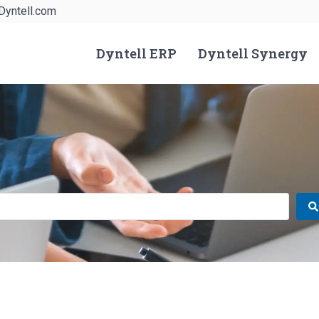
Dyntell.com
Dyntell ERP
Dyntell Synergy