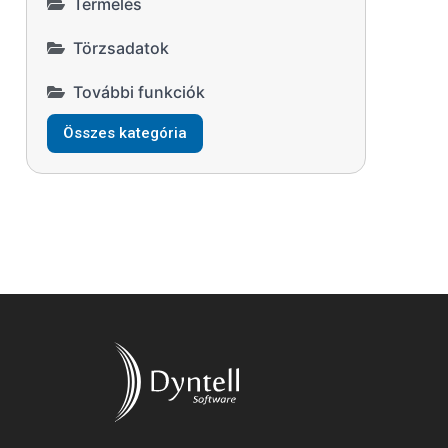
Termelés
Törzsadatok
További funkciók
Összes kategória