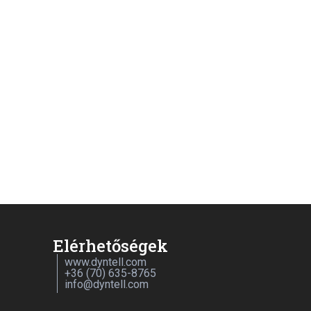
Elérhetőségek
www.dyntell.com
+36 (70) 635-8765
info@dyntell.com