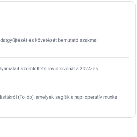
 adatgyűjtését és követését bemutató szakmai
lyamatait szemléltető rövid kivonat a 2024-es
istákról (To-do), amelyek segítik a napi operatív munka