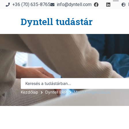
+36 (70) 635-8765
info@dyntell.com
Dyntell tudástár
Kezdőlap
Dyntell ERP
Mobil megoldások