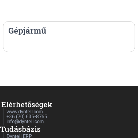
Gépjármű
Elérhetőségek
www.dyntell.com
+36 (70) 635-8765
info@dyntell.com
Tudásbázis
Dyntell ERP