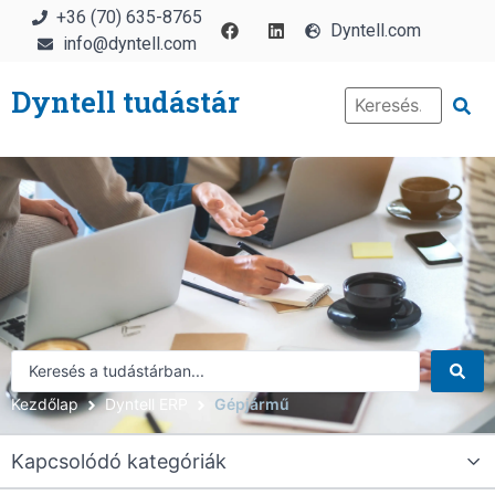
+36 (70) 635-8765
Dyntell.com
info@dyntell.com
Dyntell tudástár
Kezdőlap
Dyntell ERP
Gépjármű
Kapcsolódó kategóriák