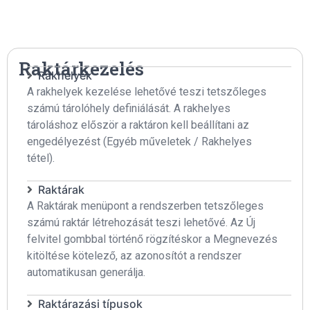
Raktárkezelés
Rakhelyek
A rakhelyek kezelése lehetővé teszi tetszőleges
számú tárolóhely definiálását. A rakhelyes
tároláshoz először a raktáron kell beállítani az
engedélyezést (Egyéb műveletek / Rakhelyes
tétel).
Raktárak
A Raktárak menüpont a rendszerben tetszőleges
számú raktár létrehozását teszi lehetővé. Az Új
felvitel gombbal történő rögzítéskor a Megnevezés
kitöltése kötelező, az azonosítót a rendszer
automatikusan generálja.
Raktárazási típusok