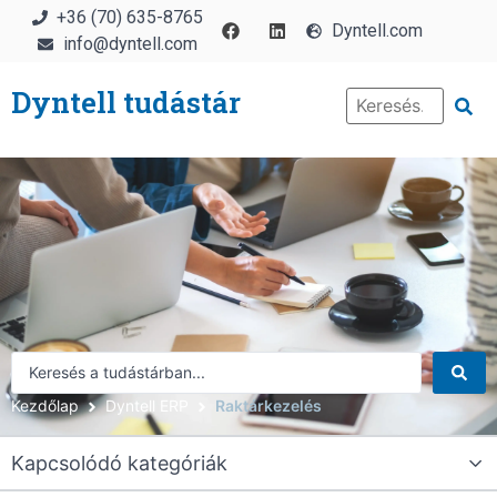
+36 (70) 635-8765
Dyntell.com
info@dyntell.com
Dyntell tudástár
Kezdőlap
Dyntell ERP
Raktárkezelés
Kapcsolódó kategóriák