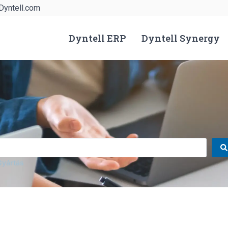
Dyntell.com
Dyntell ERP
Dyntell Synergy
Gyártás