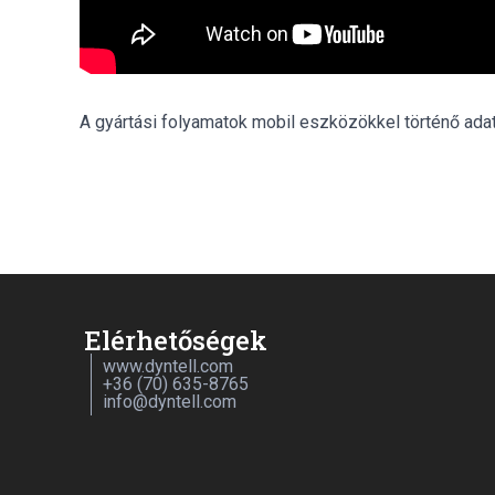
A gyártási folyamatok mobil eszközökkel történő ada
Elérhetőségek
www.dyntell.com
+36 (70) 635-8765
info@dyntell.com