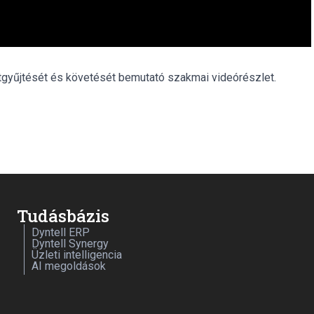
tgyűjtését és követését bemutató szakmai videórészlet.
Tudásbázis
Dyntell ERP
Dyntell Synergy
Üzleti intelligencia
AI megoldások