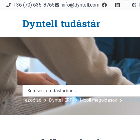
+36 (70) 635-8765
info@dyntell.com
Dyntell tudástár
Kezdőlap
Dyntell ERP
Mobil megoldások
Mobil 