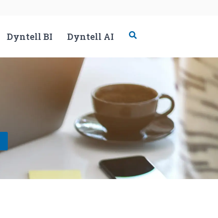
Dyntell BI
Dyntell AI