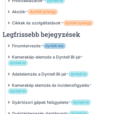
Pivottáblázatok
–
dyntell-bi
Akciók
–
dyntell-synergy
Cikkek és szolgáltatások
–
dyntell-synergy
Legfrissebb bejegyzések
Finomtervezés
–
dyntell-erp
Kamerakép-elemzés a Dyntell BI-jal
–
dyntell-bi
Adatelemzés a Dyntell BI-jal
–
dyntell-bi
Kamerakép elemzés és incidensfigyelés
–
dyntell-bi
Gyártósori gépek felügyelete
–
dyntell-bi
Gyártástervezés dashboard
–
dyntell-bi