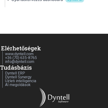
Elérhetőségek
www.dyntell.com
+36 (70) 635-8765
info@dyntell.com
Tudásbázis
Dyntell ERP
Dyntell Synergy
Üzleti intelligencia
AI megoldások