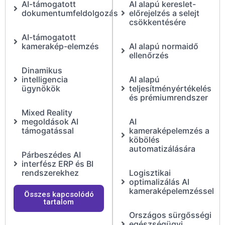
AI-támogatott
AI alapú kereslet-
dokumentumfeldolgozás
előrejelzés a selejt
csökkentésére
AI-támogatott
kamerakép-elemzés
AI alapú normaidő
ellenőrzés
Dinamikus
intelligencia
AI alapú
ügynökök
teljesítményértékelés
és prémiumrendszer
Mixed Reality
megoldások AI
AI
támogatással
kameraképelemzés a
köbölés
automatizálására
Párbeszédes AI
interfész ERP és BI
rendszerekhez
Logisztikai
optimalizálás AI
kameraképelemzéssel
Összes kapcsolódó
tartalom
Országos sürgősségi
egészségügyi