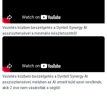
Vezetés közben beszélgetés a Dyntell Synergy AI
asszisztensével a minimális készletszintről
Vezetés közbeni beszélgetés a Dyntell Synergy AI
asszisztensével, melyben az AI emailt küld azon vevőknek,
akik 2 éve nem vásároltak a cégtől