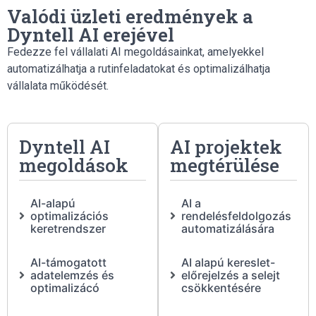
Valódi üzleti eredmények a
Dyntell AI erejével
Fedezze fel vállalati AI megoldásainkat, amelyekkel
automatizálhatja a rutinfeladatokat és optimalizálhatja
vállalata működését.
Dyntell AI
AI projektek
megoldások
megtérülése
AI-alapú
AI a
optimalizációs
rendelésfeldolgozás
keretrendszer
automatizálására
AI-támogatott
AI alapú kereslet-
adatelemzés és
előrejelzés a selejt
optimalizácó
csökkentésére