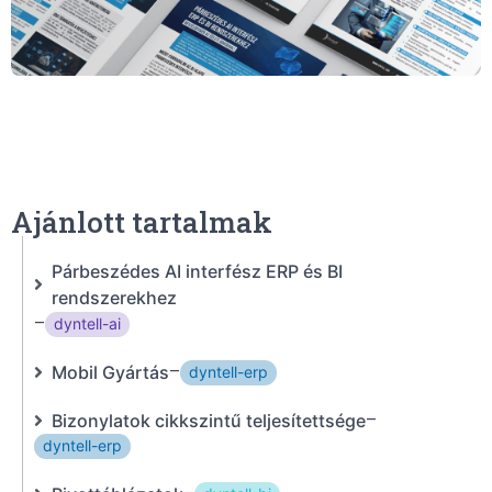
Ajánlott tartalmak
Párbeszédes AI interfész ERP és BI
rendszerekhez
–
dyntell-ai
Mobil Gyártás
–
dyntell-erp
Bizonylatok cikkszintű teljesítettsége
–
dyntell-erp