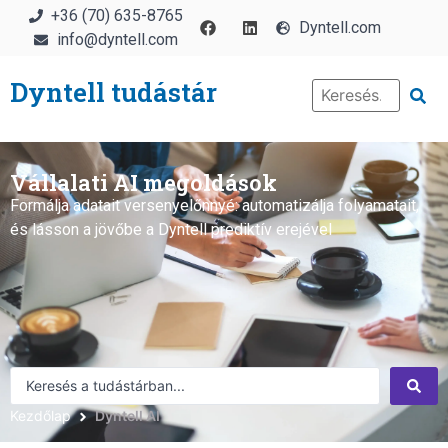
+36 (70) 635-8765
Dyntell.com
info@dyntell.com
Dyntell tudástár
Vállalati AI megoldások
Formálja adatait versenyelőnnyé: automatizálja folyamatait,
és lásson a jövőbe a Dyntell prediktív erejével
Kezdőlap
Dyntell AI