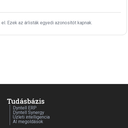
l. Ezek az árlisták egyedi azonosítót kapnak.
Tudásbázis
Dyntell ERP
Dyntell Synergy
Üzleti intelligencia
AI megoldások