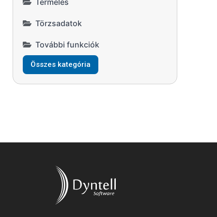
Termelés
Törzsadatok
További funkciók
Összes kategória