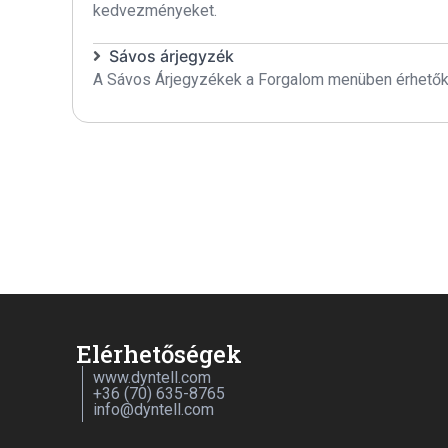
kedvezményeket.
Sávos árjegyzék
A Sávos Árjegyzékek a Forgalom menüben érhetők e
Elérhetőségek
www.dyntell.com
+36 (70) 635-8765
info@dyntell.com