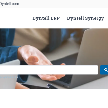
Dyntell.com
Dyntell ERP
Dyntell Synergy
énykezelés