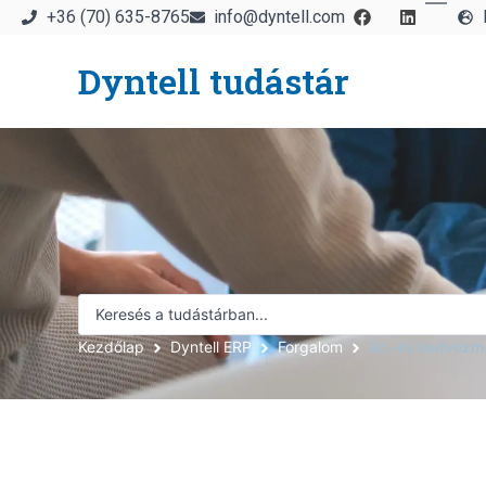
+36 (70) 635-8765
info@dyntell.com
Dyntell tudástár
Kezdőlap
Dyntell ERP
Forgalom
Ár,-és kedvezm