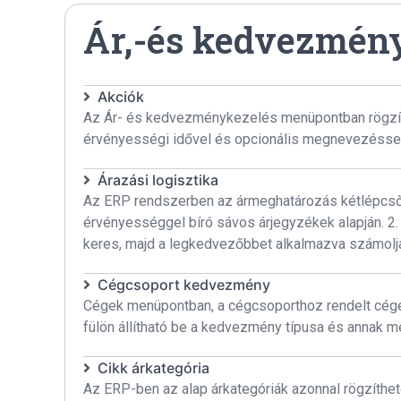
Ár,-és kedvezmén
Akciók
Az Ár- és kedvezménykezelés menüpontban rögzíthe
érvényességi idővel és opcionális megnevezésse
Árazási logisztika
Az ERP rendszerben az ármeghatározás kétlépcsős
érvényességgel bíró sávos árjegyzékek alapján. 
keres, majd a legkedvezőbbet alkalmazva számolja 
Cégcsoport kedvezmény
Cégek menüpontban, a cégcsoporthoz rendelt cé
fülön állítható be a kedvezmény típusa és annak m
Cikk árkategória
Az ERP-ben az alap árkategóriák azonnal rögzíthető