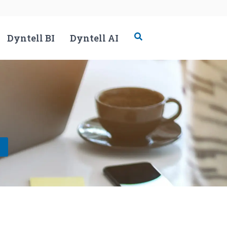
Dyntell BI
Dyntell AI