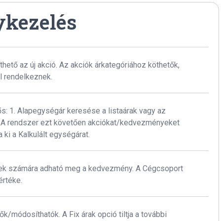
ykezelés
tő az új akció. Az akciók árkategóriához köthetők,
l rendelkeznek.
: 1. Alapegységár keresése a listaárak vagy az
2. A rendszer ezt követően akciókat/kedvezményeket
ki a Kalkulált egységárat.
gek számára adható meg a kedvezmény. A Cégcsoport
értéke.
k/módosíthatók. A Fix árak opció tiltja a további