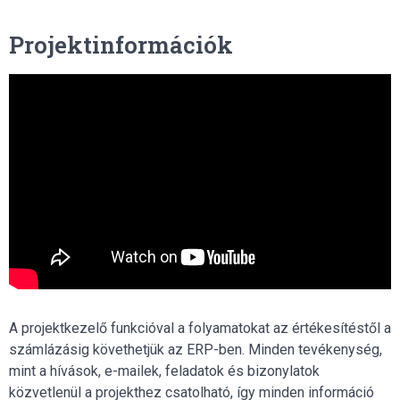
Projektinformációk
A projektkezelő funkcióval a folyamatokat az értékesítéstől a
számlázásig követhetjük az ERP-ben. Minden tevékenység,
mint a hívások, e-mailek, feladatok és bizonylatok
közvetlenül a projekthez csatolható, így minden információ