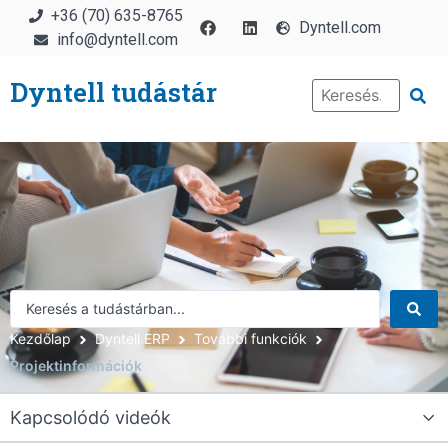
+36 (70) 635-8765
Dyntell.com
info@dyntell.com
Dyntell tudástár
Kezdőlap
Dyntell ERP
További funkciók
Projektinformációk
Kapcsolódó videók