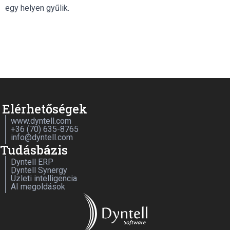
egy helyen gyűlik.
Elérhetőségek
www.dyntell.com
+36 (70) 635-8765
info@dyntell.com
Tudásbázis
Dyntell ERP
Dyntell Synergy
Üzleti intelligencia
AI megoldások