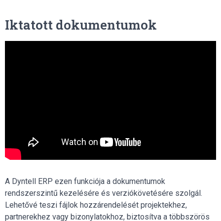
Iktatott dokumentumok
A Dyntell ERP ezen funkciója a dokumentumok
rendszerszintű kezelésére és verziókövetésére szolgál.
Lehetővé teszi fájlok hozzárendelését projektekhez,
partnerekhez vagy bizonylatokhoz, biztosítva a többszörös