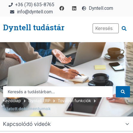
+36 (70) 635-8765
Dyntell.com
info@dyntell.com
Dyntell tudástár
Kezdőlap
Dyntell ERP
További funkciók
Iktatott dokumentumok
Kapcsolódó videók