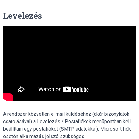
Levelezés
A rendszer közvetlen e-mail küldéséhez (akár bizonylatok
csatolásával) a Levelezés / Postafiókok menüpontban kell
beállítani egy postafiókot (SMTP adatokkal). Microsoft fiók
esetén alkalmazás jelszó szükséges.