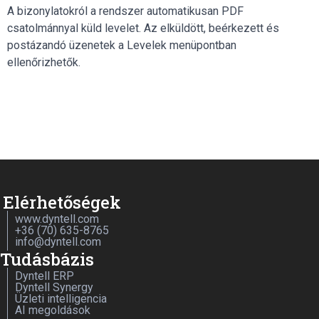
A bizonylatokról a rendszer automatikusan PDF
csatolmánnyal küld levelet. Az elküldött, beérkezett és
postázandó üzenetek a Levelek menüpontban
ellenőrizhetők.
Elérhetőségek
www.dyntell.com
+36 (70) 635-8765
info@dyntell.com
Tudásbázis
Dyntell ERP
Dyntell Synergy
Üzleti intelligencia
AI megoldások