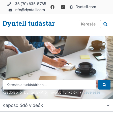
+36 (70) 635-8765
Dyntell.com
info@dyntell.com
Dyntell tudástár
Kezdőlap
Dyntell ERP
További funkciók
Levelezés
Kapcsolódó videók