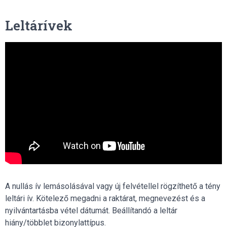
Leltárívek
A nullás ív lemásolásával vagy új felvétellel rögzíthető a tény
leltári ív. Kötelező megadni a raktárat, megnevezést és a
nyilvántartásba vétel dátumát. Beállítandó a leltár
hiány/többlet bizonylattípus.