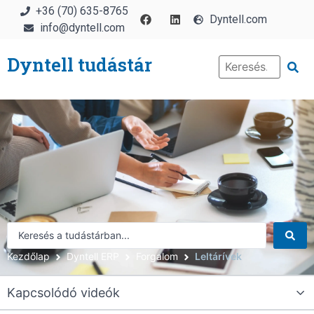
+36 (70) 635-8765
Dyntell.com
info@dyntell.com
Dyntell tudástár
Kezdőlap
Dyntell ERP
Forgalom
Leltárívek
Kapcsolódó videók