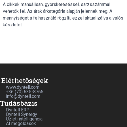
A cikkek manuálisan, gyorskereséssel, sarzsszámmal
vehetők fel. Az árak árkategória alapján jelennek meg. A
mennyiséget a felhasználó rögzíti, ezzel aktualizálva a valós
készletet.
Elérhetőségek
www.dyntell.com
+36 (70) 635-8765
info@dyntell.com
Tudásbázis
Dyntell ERP
Dyntell Synergy
Üzleti intelligencia
AI megoldások