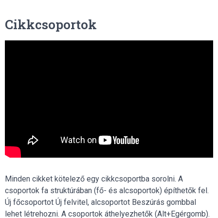
Cikkcsoportok
Minden cikket kötelező egy cikkcsoportba sorolni. A
csoportok fa struktúrában (fő- és alcsoportok) építhetők fel.
Új főcsoportot Új felvitel, alcsoportot Beszúrás gombbal
lehet létrehozni. A csoportok áthelyezhetők (Alt+Egérgomb).