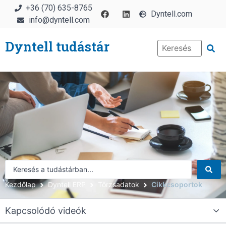
+36 (70) 635-8765
Dyntell.com
info@dyntell.com
Dyntell tudástár
Kezdőlap
Dyntell ERP
Törzsadatok
Cikkcsoportok
Kapcsolódó videók