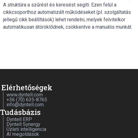
A struktúra a szűrést és keresést segíti. Ezen felül a
cikkcsoporthoz automatizált működéseket (pl. szolgáltatás
jellegű cikk beállítások) lehet rendelni, melyek felvitelkor
automatikusan átöröklődnek, csökkentve a manuális munkát.
Elérhetőségek
www.dyntell.com
+36 (70) 635-8765
info@dyntell.com
Tudásbázis
Dyntell ERP
Dyntell Synergy
Üzleti intelligencia
AI megoldások