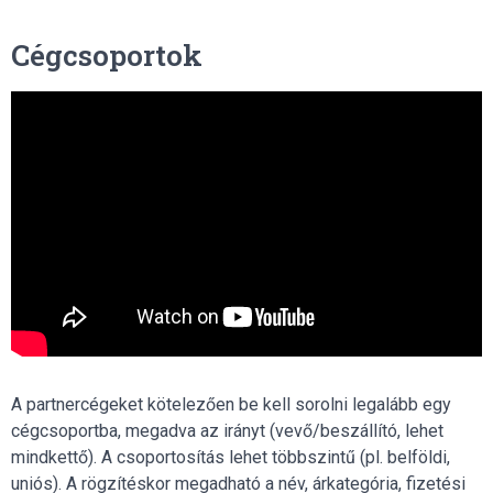
Cégcsoportok
A partnercégeket kötelezően be kell sorolni legalább egy
cégcsoportba, megadva az irányt (vevő/beszállító, lehet
mindkettő). A csoportosítás lehet többszintű (pl. belföldi,
uniós). A rögzítéskor megadható a név, árkategória, fizetési