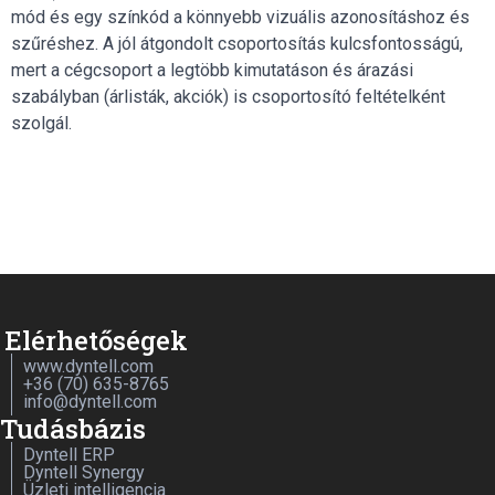
mód és egy színkód a könnyebb vizuális azonosításhoz és
szűréshez. A jól átgondolt csoportosítás kulcsfontosságú,
mert a cégcsoport a legtöbb kimutatáson és árazási
szabályban (árlisták, akciók) is csoportosító feltételként
szolgál.
Elérhetőségek
www.dyntell.com
+36 (70) 635-8765
info@dyntell.com
Tudásbázis
Dyntell ERP
Dyntell Synergy
Üzleti intelligencia