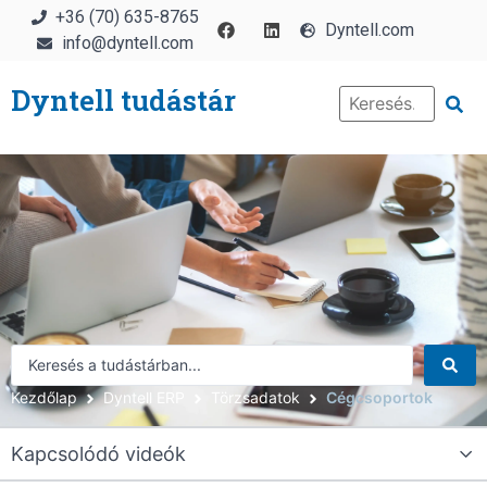
+36 (70) 635-8765
Dyntell.com
info@dyntell.com
Dyntell tudástár
Kezdőlap
Dyntell ERP
Törzsadatok
Cégcsoportok
Kapcsolódó videók