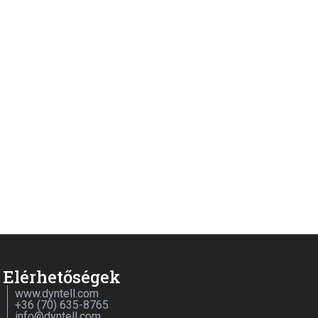
Elérhetőségek
www.dyntell.com
+36 (70) 635-8765
info@dyntell.com