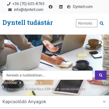
+36 (70) 635-8765
Dyntell.com
info@dyntell.com
Dyntell tudástár
Kezdőlap
Dyntell AI
Párbeszédes AI interfész ERP és BI rendszerekhez
Kapcsolódó Anyagok