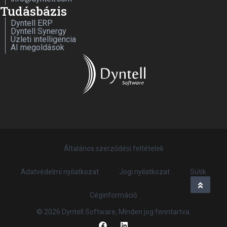
Tudásbázis
Dyntell ERP
Dyntell Synergy
Üzleti intelligencia
AI megoldások
Általános szerződési feltételek
Adatvédelmi nyilatkozat
Jogi nyilatkozat
Sütik
Céginformáció
© 2026 Dyntell Software, Minden jog fenntartva.