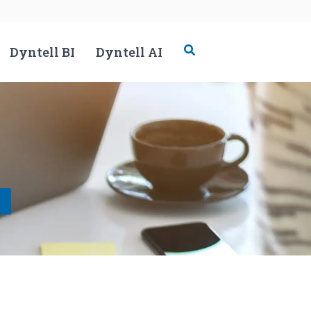
Dyntell BI
Dyntell AI