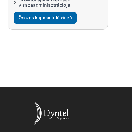
visszaadminisztrációja
Összes kapcsolódó videó