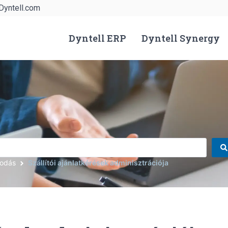
Dyntell.com
Dyntell ERP
Dyntell Synergy
kodás
Szállítói ajánlatkérések adminisztrációja