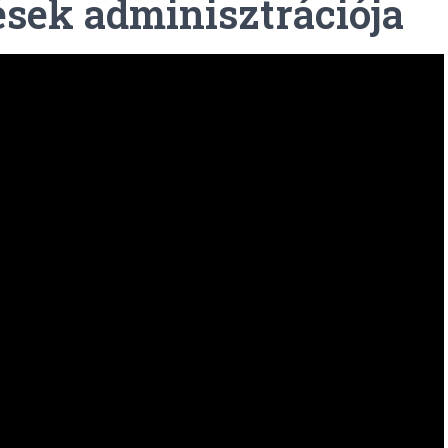
rések adminisztrációja