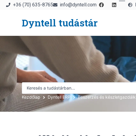
+36 (70) 635-8765
info@dyntell.com
Dyntell tudástár
Kezdőlap
Dyntell ERP
Beszerzés és készletgazdál