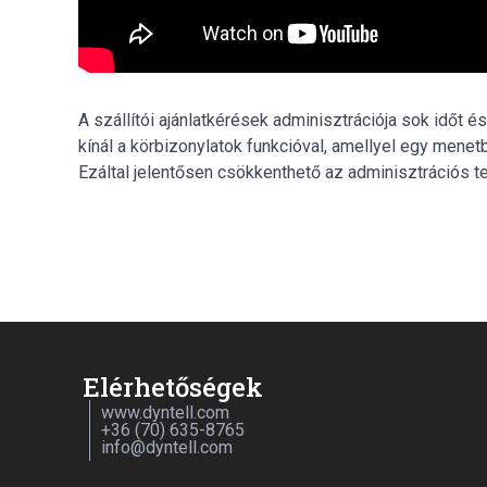
A szállítói ajánlatkérések adminisztrációja sok időt 
kínál a körbizonylatok funkcióval, amellyel egy menetb
Ezáltal jelentősen csökkenthető az adminisztrációs t
Elérhetőségek
www.dyntell.com
+36 (70) 635-8765
info@dyntell.com