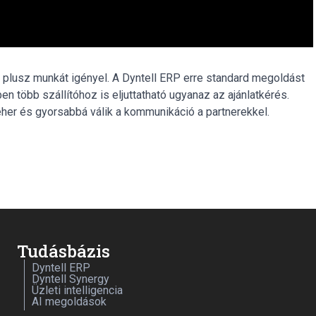
és plusz munkát igényel. A Dyntell ERP erre standard megoldást
en több szállítóhoz is eljuttatható ugyanaz az ajánlatkérés.
eher és gyorsabbá válik a kommunikáció a partnerekkel.
Tudásbázis
Dyntell ERP
Dyntell Synergy
Üzleti intelligencia
AI megoldások